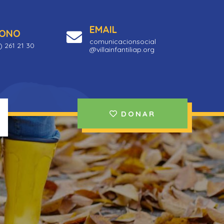
EMAIL
FONO
comunicacionsocial
) 261 21 30
@villainfantiliap.org
DONAR